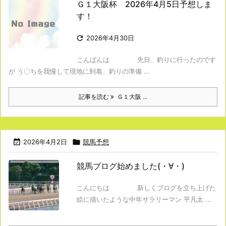
Ｇ１大阪杯 2026年4月5日予想しま
す！

2026年4月30日
こんばんは 先日、釣りに行ったのです
が う〇ちを我慢して現地に到着、釣りの準備 ...
記事を読む
Ｇ１大阪 ...

2026年4月2日

競馬予想
競馬ブログ始めました(・∀・)
こんにちは 新しくブログを立ち上げた
絵に描いたような中年サラリーマン 平凡太 ...