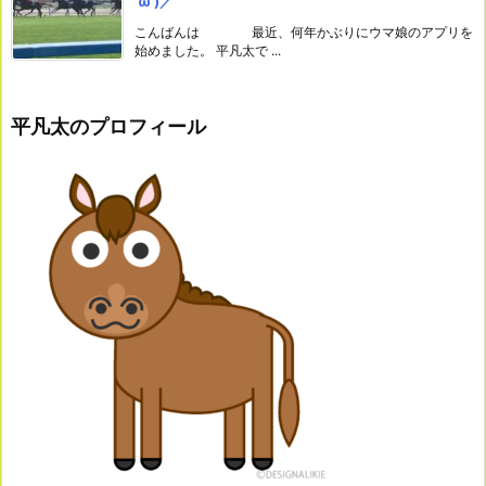
‘ω’)／
こんばんは 最近、何年かぶりにウマ娘のアプリを
始めました。 平凡太で ...
平凡太のプロフィール