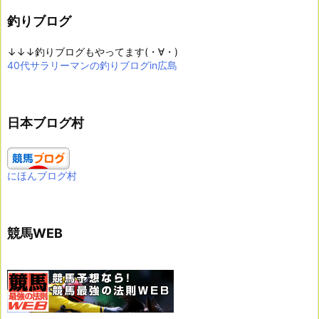
釣りブログ
↓↓↓釣りブログもやってます(・∀・)
40代サラリーマンの釣りブログin広島
日本ブログ村
にほんブログ村
競馬WEB