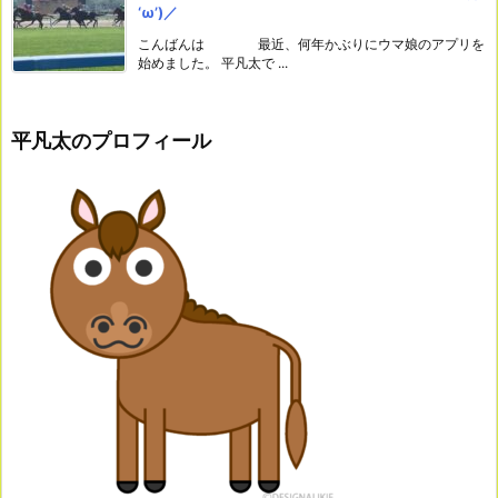
‘ω’)／
こんばんは 最近、何年かぶりにウマ娘のアプリを
始めました。 平凡太で ...
平凡太のプロフィール