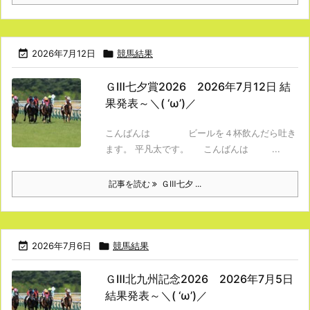

2026年7月12日

競馬結果
ＧⅢ七夕賞2026 2026年7月12日 結
果発表～＼( ‘ω’)／
こんばんは ビールを４杯飲んだら吐き
ます。 平凡太です。 こんばんは ...
記事を読む
ＧⅢ七夕 ...

2026年7月6日

競馬結果
ＧⅢ北九州記念2026 2026年7月5日
結果発表～＼( ‘ω’)／