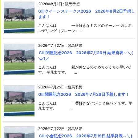
2026年8月1日
:
競馬予想
GⅢクイーンステークス2026 2026年8月2日予想し
ます！
こんばんは 一番好きなミスドのドーナッツは ポ
ンデリング（プレーン） ...
2026年7月27日
:
競馬結果
ＧⅢ関屋記念2026 2026年7月26日 結果発表～＼(
‘ω’)／
こんばんは 髪が伸びるのがめちゃくちゃ早いで
す。 平凡太です。 ...
2026年7月25日
:
競馬予想
GⅢ関屋記念2026 2026年7月26日予想します！
こんばんは 一番好きなパンは ２色パン です。平
凡太です。 ...
2026年7月22日
:
競馬結果
ＧⅢ小倉記念2026 2026年7月19日 結果発表～＼(