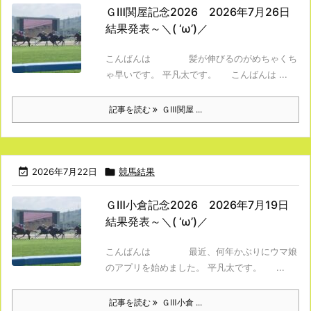
ＧⅢ関屋記念2026 2026年7月26日
結果発表～＼( ‘ω’)／
こんばんは 髪が伸びるのがめちゃくち
ゃ早いです。 平凡太です。 こんばんは ...
記事を読む
ＧⅢ関屋 ...

2026年7月22日

競馬結果
ＧⅢ小倉記念2026 2026年7月19日
結果発表～＼( ‘ω’)／
こんばんは 最近、何年かぶりにウマ娘
のアプリを始めました。 平凡太です。 ...
記事を読む
ＧⅢ小倉 ...