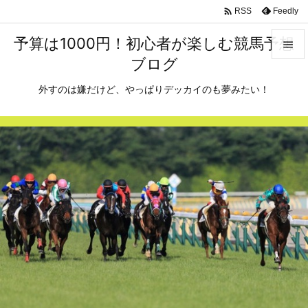

Feedly
RSS
予算は1000円！初心者が楽しむ競馬予想

ブログ

メニュ
外すのは嫌だけど、やっぱりデッカイのも夢みたい！

サイド

前へ

次へ

検索