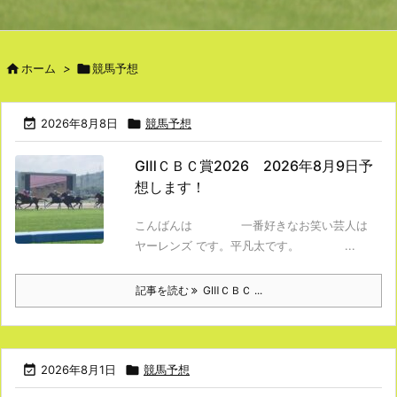

ホーム
>

競馬予想

2026年8月8日

競馬予想
GⅢＣＢＣ賞2026 2026年8月9日予
想します！
こんばんは 一番好きなお笑い芸人は
ヤーレンズ です。平凡太です。 ...
記事を読む
GⅢＣＢＣ ...

2026年8月1日

競馬予想