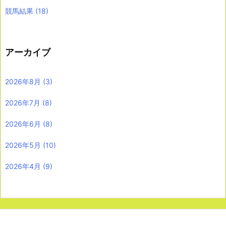
競馬結果
(18)
アーカイブ
2026年8月
(3)
2026年7月
(8)
2026年6月
(8)
2026年5月
(10)
2026年4月
(9)