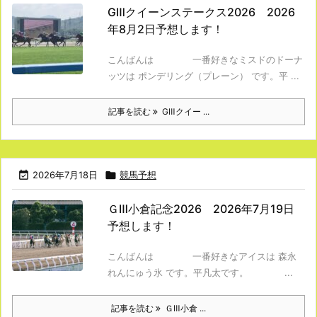
GⅢクイーンステークス2026 2026
年8月2日予想します！
こんばんは 一番好きなミスドのドーナ
ッツは ポンデリング（プレーン） です。平 ...
記事を読む
GⅢクイー ...

2026年7月18日

競馬予想
ＧⅢ小倉記念2026 2026年7月19日
予想します！
こんばんは 一番好きなアイスは 森永
れんにゅう氷 です。平凡太です。 ...
記事を読む
ＧⅢ小倉 ...