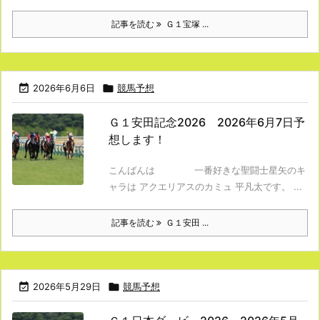
記事を読む
Ｇ１宝塚 ...

2026年6月6日

競馬予想
Ｇ１安田記念2026 2026年6月7日予
想します！
こんばんは 一番好きな聖闘士星矢のキ
ャラは アクエリアスのカミュ 平凡太です。 ...
記事を読む
Ｇ１安田 ...

2026年5月29日

競馬予想