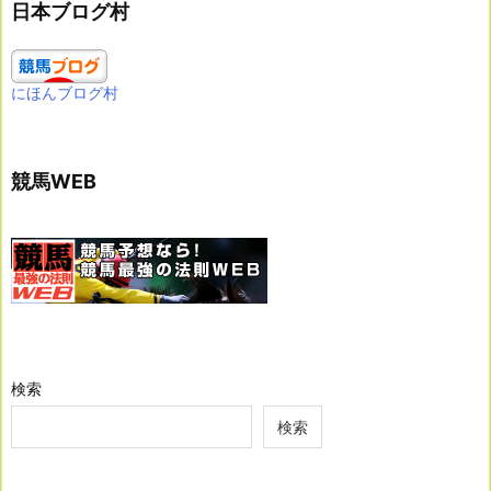
日本ブログ村
にほんブログ村
競馬WEB
検索
検索